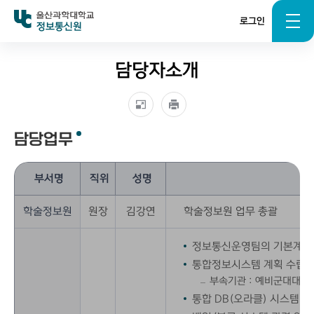
로그인
정보통신원
담당자소개
담당업무
부서명
직위
성명
업
학술정보원
원장
김강연
학술정보원 업무 총괄
정보통신운영팀의 기본계획 
통합정보시스템 계획 수립 및
부속기관 : 예비군대대
통합 DB(오라클) 시스템 관