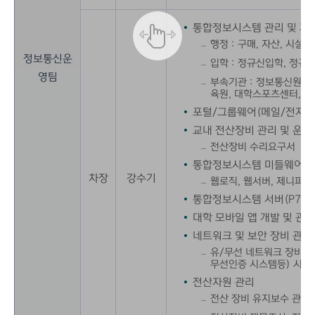
통합정보시스템 관리 및 개
행정 : 구매, 자산, 시설,
정보통신운
입학 : 정규신입학, 정규
영팀
부속기관 : 정보통신원, 
육원, 대학스포츠센터, 
포털/그룹웨어(메일/전자결
교내 전산장비 관리 및 운영
전산장비 수리요구서
통합정보시스템 미들웨어 관
차장
강수기
웹로직, 웹서버, 제니퍼, F5
통합정보시스템 서버(P770
대학 모바일 앱 개발 및 관리
네트워크 및 보안 장비 관리
유/무선 네트워크 장비, 네
무선인증 시스템등) 시스
전산자원 관리
전산 장비 유지보수 관리