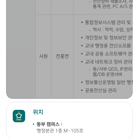
전산장비 재물조사, 자산등
통계 관련, PC A/S 관리
통합정보시스템 관리 및 개
학사 : 학적, 수업, 성적,
개인정보 및 정보보안 관련
교내 행정용 전산소모품 관
교내 공용 소프트웨어 관리(
사원
전홍연
교내 네트워크 장비 관리
동/서부 QOS, IP관리시
웹/DB 운영서버
정보통신운영팀 일반 행정 
공용전산실 관리
위치
동부 캠퍼스 :
행정본관 1층 M-105호