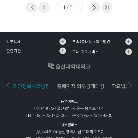
1
/
51
학부(과)
부속(설)기관/특수법인
관련기관
교내 주요서비스
개인정보처리방침
홈페이지 의무공개대상
학교법인공
동부캠퍼스
(우)(44022) 울산광역시 동구 봉수로 101
TEL :
052-230-0500
FAX :
052-234-9300
서부캠퍼스
(우)(44610) 울산광역시 남구 대학로 57