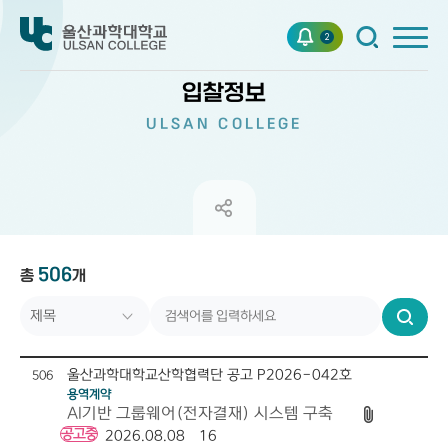
2
입찰정보
ULSAN COLLEGE
506
총
개
제목
진행상태
번호
검
색
작성일자
공고번호
계약종류
울산과학대학교산학협력단 공고 P2026-042호
506
용역계약
조회수
AI기반 그룹웨어(전자결재) 시스템 구축
N
공고중
2026.08.08
16