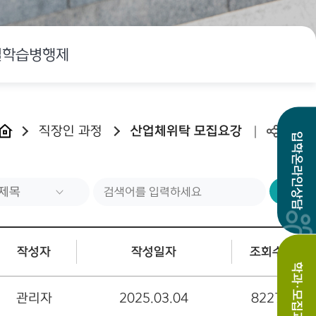
일학습병행제
직장인 과정
산업체위탁 모집요강
입학온라인상담
검
색
작성자
작성일자
조회수
학과·모집과정
관리자
2025.03.04
8227