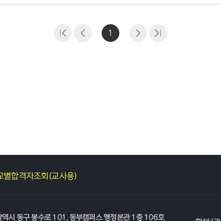
1
교별합격자조회(교사용)
광역시 동구 봉수로 101, 동부캠퍼스 행정본관 1층 106호