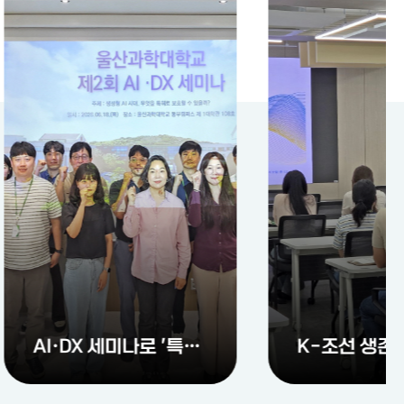
K-조선 생존 열쇠는 DX·AX 융합…울산과학대학교, 현대중공업 출신 전문가 초청 제5차 지산학 이음 세미나 개최