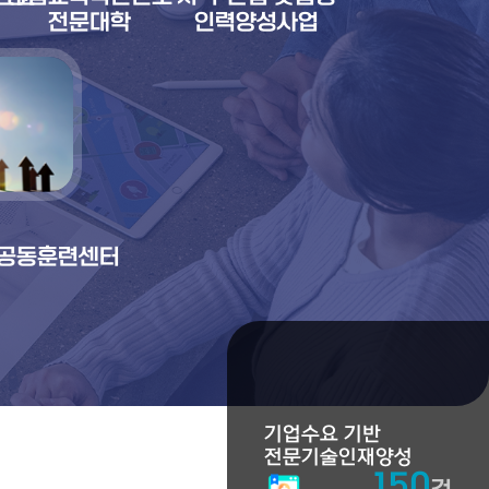
0
전문대학
인력양성사업
공동훈련센터
기업수요 기반
기타
전문기술인재양성
123
회
150