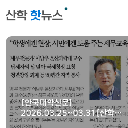
산학
핫
뉴스
[한국대학신문]
2026.03.25~03.31[산학
人사이트] 이남우 울산과학대 교