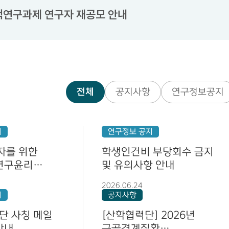
책연구과제 연구자 재공모 안내
책연구과제 연구자 공모 안내
전체
공지사항
연구정보공지
개발비 집행률 제고 및 연구수행 지원 협조 요청
지
연구정보 공지
자를 위한
학생인건비 부당회수 금지
 연구윤리
및 유의사항 안내
 기반기술 개발 기술수요조사 안내
내
2026.06.24
지
공지사항
단 사칭 메일
[산학협력단] 2026년
 국가필수의약품 원료 공급망 대응기술사업 시행계획 
안내
근골격계질환