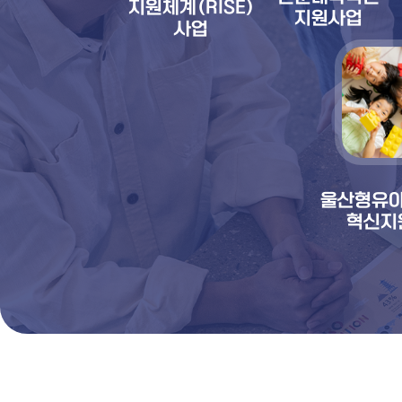
지원체계(RISE)
지원사업
사업
울산형유
혁신지