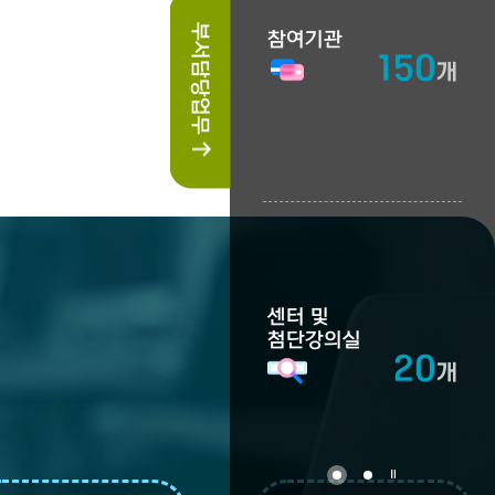
·창업
부서담당업무
참여기관
150
개
센터 및
첨단강의실
20
개