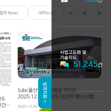
건
협력 News
대학뉴스
사업고도화 및
기술지도
51,245
건
성과지표
[ubc울산방송 생방송 0!52]
[
2025.12.05. 2025 지산학 페스티벌
16
민간
2025.12.05
20