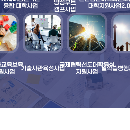
양성부트
융합 대학사업
대학지원사업2.
캠프사업
아교육보육
국제협력선도대학육성
기술사관육성사업
일학습병행
원사업
지원사업