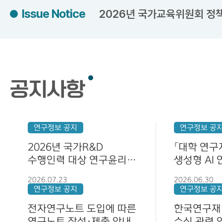
Issue Notice
2026년 국가교육위원회 정
2026년 국가교육위원회 정
공지사항
2026년도 기초연구사업 연구
연구정보 공지
연구정보 공
2026년 국가R&D
「대학 연구
수행인력 대상 연구윤리
생성형 AI
2026년 차세대 AI+S&T
기본과정(2기)
가이드」 안
2026.07.23
2026.06.30
연구정보 공지
연구정보 공
전자연구노트 도입에 따른
한국연구재
2026년도 농생명자원 기반
연구노트 작성·제출 안내
수신 관련 