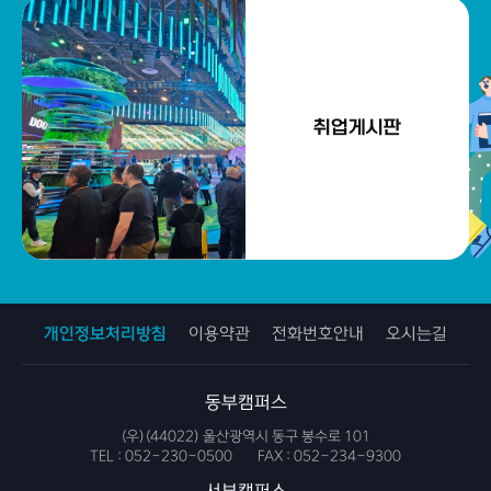
취업게시판
개인정보처리방침
이용약관
전화번호안내
오시는길
동부캠퍼스
(우)(44022) 울산광역시 동구 봉수로 101
TEL :
052-230-0500
FAX :
052-234-9300
서부캠퍼스