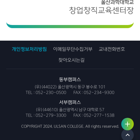
울산과학대학교
창업창직교육센터장
개인정보처리방침
이메일무단수집거부
교내전화번호
찾아오시는길
동부캠퍼스
(우)(44022) 울산광역시 동구 봉수로 101
TEL :
052-230-0500
FAX :
052-234-9300
서부캠퍼스
(우)(44610) 울산광역시 남구 대학로 57
TEL :
052-279-3300
FAX :
052-277-1538
사용자
링크서
서비스
비스
COPYRIGHT 2024. ULSAN COLLEGE. All rights reserved.